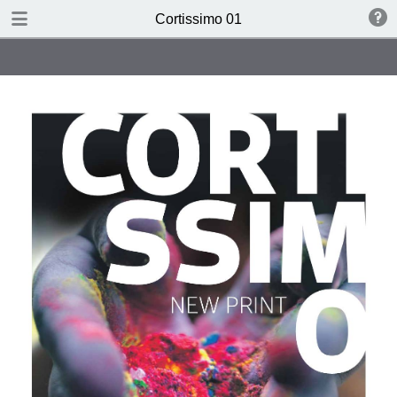
HERUNTERLADEN PDF
Cortissimo 01
publication
2.4 MB
INHALT
STUDIE: CHANGE THE RUNNING
SYSTEM!
KURZ: SELBSTFAHRER,
POSITIONEN
POCKET-PAPER: 1325 % MEHR
SUPER: POSTERBOTSCHAFT