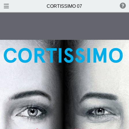
HERUNTERLADEN
CORTISSIMO 07
publication.pdf
4.4 MB
INHALT
IN ALLER KÜRZE
HIMMLISCH!
FESTLESEN STATT
WEITERKLICKEN
"WIR WOLLTEN KEINE 08/15-
LÖSUNG"
IN VOLLER BREITE