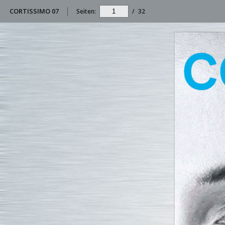
CORTISSIMO 07
Seiten:
/
32