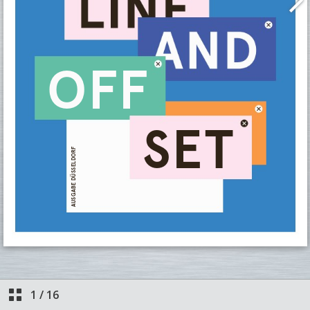
1
/
16